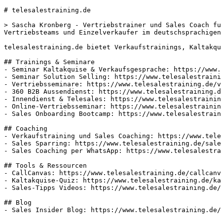
# telesalestraining.de

> Sascha Kronberg - Vertriebstrainer und Sales Coach fu
Vertriebsteams und Einzelverkaufer im deutschsprachigen
telesalestraining.de bietet Verkaufstrainings, Kaltakqu
## Trainings & Seminare

- Seminar Kaltakquise & Verkaufsgesprache: https://www.
- Seminar Solution Selling: https://www.telesalestraini
- Vertriebsseminare: https://www.telesalestraining.de/v
- 360 B2B Aussendienst: https://www.telesalestraining.d
- Innendienst & Telesales: https://www.telesalestrainin
- Online-Vertriebsseminar: https://www.telesalestrainin
- Sales Onboarding Bootcamp: https://www.telesalestrain
## Coaching

- Verkaufstraining und Sales Coaching: https://www.tele
- Sales Sparring: https://www.telesalestraining.de/sale
- Sales Coaching per WhatsApp: https://www.telesalestra
## Tools & Ressourcen

- CallCanvas: https://www.telesalestraining.de/callcanv
- Kaltakquise-Quiz: https://www.telesalestraining.de/ka
- Sales-Tipps Videos: https://www.telesalestraining.de/
## Blog

- Sales Insider Blog: https://www.telesalestraining.de/