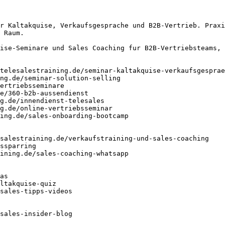
r Kaltakquise, Verkaufsgesprache und B2B-Vertrieb. Praxi
 Raum.

ise-Seminare und Sales Coaching fur B2B-Vertriebsteams, 
telesalestraining.de/seminar-kaltakquise-verkaufsgesprae
ng.de/seminar-solution-selling

ertriebsseminare

e/360-b2b-aussendienst

g.de/innendienst-telesales

g.de/online-vertriebsseminar

ing.de/sales-onboarding-bootcamp

salestraining.de/verkaufstraining-und-sales-coaching

ssparring

ining.de/sales-coaching-whatsapp

as

ltakquise-quiz

sales-tipps-videos

sales-insider-blog
