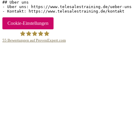
## Uber uns

- Uber uns: https://www.telesalestraining.de/ueber-uns

Cookie-Einstellungen
55
Bewertungen auf ProvenExpert.com
Sascha Kronberg - Gesellschaft für Sales Training mbH