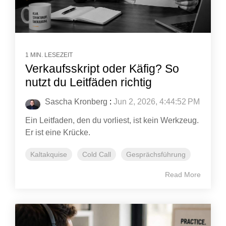
1 MIN. LESEZEIT
Verkaufsskript oder Käfig? So
nutzt du Leitfäden richtig
Sascha Kronberg
:
Jun 2, 2026, 4:44:52 PM
Ein Leitfaden, den du vorliest, ist kein Werkzeug.
Er ist eine Krücke.
Kaltakquise
Cold Call
Gesprächsführung
Read More