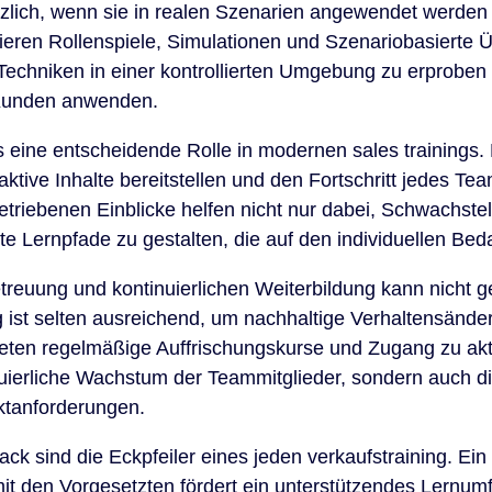
ützlich, wenn sie in realen Szenarien angewendet werden
ieren Rollenspiele, Simulationen und Szenariobasierte 
Techniken in einer kontrollierten Umgebung zu erproben
 Kunden anwenden.
s eine entscheidende Rolle in modernen sales trainings. 
aktive Inhalte bereitstellen und den Fortschritt jedes Tea
riebenen Einblicke helfen nicht nur dabei, Schwachstelle
e Lernpfade zu gestalten, die auf den individuellen Beda
reuung und kontinuierlichen Weiterbildung kann nicht g
ng ist selten ausreichend, um nachhaltige Verhaltensänd
eten regelmäßige Auffrischungskurse und Zugang zu ak
inuierliche Wachstum der Teammitglieder, sondern auch 
ktanforderungen.
 sind die Eckpfeiler eines jeden verkaufstraining. Ein
it den Vorgesetzten fördert ein unterstützendes Lernum