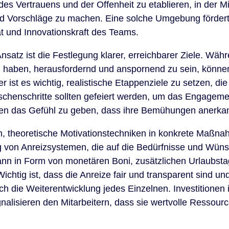
es Vertrauens und der Offenheit zu etablieren, in der Mi
d Vorschläge zu machen. Eine solche Umgebung fördert n
ät und Innovationskraft des Teams.
Ansatz ist die Festlegung klarer, erreichbarer Ziele. Wäh
l haben, herausfordernd und anspornend zu sein, können
 ist es wichtig, realistische Etappenziele zu setzen, die
chenschritte sollten gefeiert werden, um das Engagemen
nen das Gefühl zu geben, dass ihre Bemühungen anerka
um, theoretische Motivationstechniken in konkrete Maßn
g von Anreizsystemen, die auf die Bedürfnisse und Wü
kann in Form von monetären Boni, zusätzlichen Urlaubst
htig ist, dass die Anreize fair und transparent sind un
uch die Weiterentwicklung jedes Einzelnen. Investitionen
alisieren den Mitarbeitern, dass sie wertvolle Ressourc