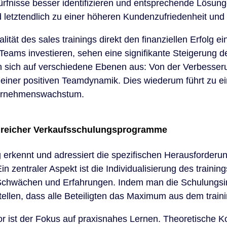
rfnisse besser identifizieren und entsprechende Lösunge
letztendlich zu einer höheren Kundenzufriedenheit und 
ualität des sales trainings direkt den finanziellen Erfolg
e Teams investieren, sehen eine signifikante Steigerung 
n sich auf verschiedene Ebenen aus: Von der Verbesseru
g einer positiven Teamdynamik. Dies wiederum führt zu 
ternehmenswachstum.
lgreicher Verkaufsschulungsprogramme
ing erkennt und adressiert die spezifischen Herausforder
in zentraler Aspekt ist die Individualisierung des traini
 Schwächen und Erfahrungen. Indem man die Schulungs
ellen, dass alle Beteiligten das Maximum aus dem train
tor ist der Fokus auf praxisnahes Lernen. Theoretische K