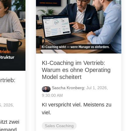
KI-Coaching im Vertrieb:
Warum es ohne Operating
Model scheitert
trieb:
Sascha Kronberg
:
Jul 1, 2026,
9:30:00 AM
KI verspricht viel. Meistens zu
5, 2026,
viel.
itzt zwei
Sales Coaching
niemand