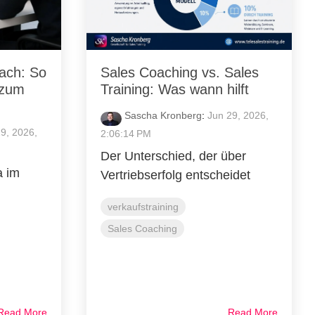
oach: So
Sales Coaching vs. Sales
 zum
Training: Was wann hilft
Sascha Kronberg
:
Jun 29, 2026,
9, 2026,
2:06:14 PM
Der Unterschied, der über
a im
Vertriebserfolg entscheidet
verkaufstraining
Sales Coaching
Read More
Read More