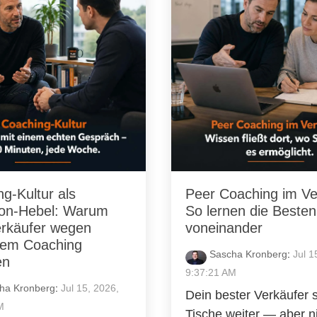
g-Kultur als
Peer Coaching im Ver
ion-Hebel: Warum
So lernen die Besten
erkäufer wegen
voneinander
dem Coaching
Sascha Kronberg
:
Jul 1
en
9:37:21 AM
ha Kronberg
:
Jul 15, 2026,
Dein bester Verkäufer s
M
Tische weiter — aber 