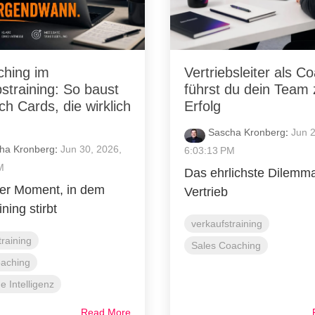
ching im
Vertriebsleiter als C
bstraining: So baust
führst du dein Team
h Cards, die wirklich
Erfolg
Sascha Kronberg
:
Jun 2
ha Kronberg
:
Jun 30, 2026,
6:03:13 PM
M
Das ehrlichste Dilemm
er Moment, in dem
Vertrieb
ning stirbt
verkaufstraining
training
Sales Coaching
oaching
e Intelligenz
Read More