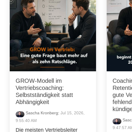
GROW-Modell im
Coachin
Vertriebscoaching:
Retent
Selbstständigkeit statt
gute V
Abhängigkeit
fehlen
kündig
Sascha Kronberg
:
Jul 15, 2026,
Sasc
9:55:40 AM
9:47:57 A
Die meisten Vertriebsleiter