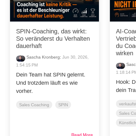
SPIN-Coaching, das wirkt:
AI-Coa
So veränderst du Verhalten
Vertrie
dauerhaft
du Coac
wirken
Sascha Kronberg
:
Jun 30, 2026,
Sasc
1:54:15 PM
1:18:14 P
Dein Team hat SPIN gelernt.
Hook: D
Und trotzdem läuft es wie
dein Trai
vorher.
verkaufs
Sales Coaching
SPIN
Sales C
Künstlich
Read More