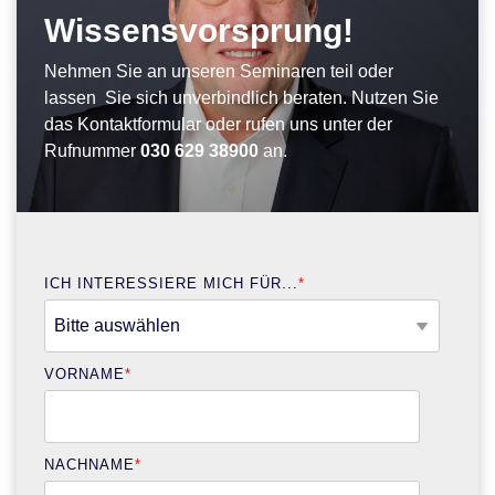
Wissensvorsprung!
Nehmen Sie an unseren Seminaren teil oder
lassen Sie sich unverbindlich beraten. Nutzen Sie
das Kontaktformular oder rufen uns unter der
Rufnummer
030 629 38900
an.
ICH INTERESSIERE MICH FÜR...
*
VORNAME
*
NACHNAME
*