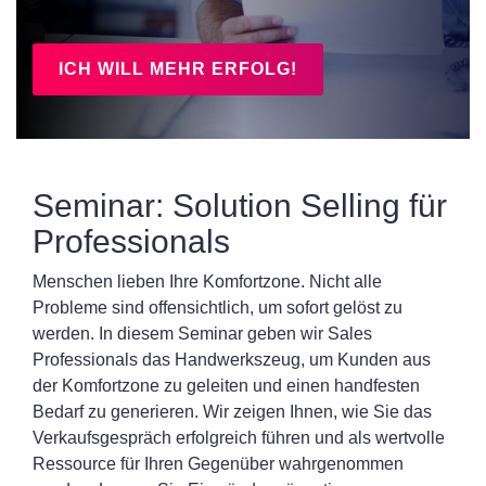
–> Coaching nach einem Seminar
Ratgeber "Anleitung für erfolgreich
Einzelner bei
--> Sales Onboarding Bootcamp
–> Sales Coaching mit WhatsApp
unseren
ICH WILL MEHR ERFOLG!
Vertriebsseminare Übersicht
offenen
Schulungen.
--> Seminar Kaltakquise und Verkaufsgespräche
Inhalte Für Ihren Workshop
--> Seminar Solution Selling für Professionals
Übersicht Seminarformate
--> Seminar B2B Telesales für den Innendienst
Seminar: Solution Selling für
–> Präsenzseminare
--> Seminar 360° B2B Außendienst
Professionals
–> Live-Online Seminare
Menschen lieben Ihre Komfortzone. Nicht alle
–> Sales Coaching über WhatsApp
Probleme sind offensichtlich, um sofort gelöst zu
werden. In diesem Seminar geben wir Sales
Professionals das
Handwerkszeug
, um Kunden aus
der Komfortzone zu
g
eleiten und einen handfesten
Bedarf zu generieren. Wir zeigen
Ihnen, wie
Sie das
Verkaufsgespräch
erfolgreich
führen und als wertvolle
Ressource für Ihren Gegenüber wahrgenommen