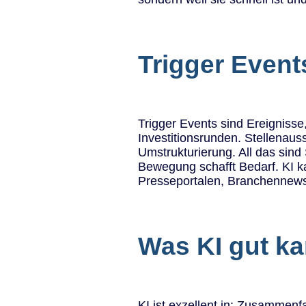
Trigger Events
Trigger Events sind Ereigniss
Investitionsrunden. Stellenau
Umstrukturierung. All das sin
Bewegung schafft Bedarf. KI k
Presseportalen, Branchennews.
Was KI gut k
KI ist exzellent in: Zusammen