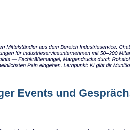
nen Mittelständler aus dem Bereich Industrieservice. C
rungen für Industrieserviceunternehmen mit 50–200 Mitar
Points — Fachkräftemangel, Margendrucks durch Rohstoffp
einlichsten Pain eingehen. Lernpunkt: KI gibt dir Munition
igger Events und Gespräc