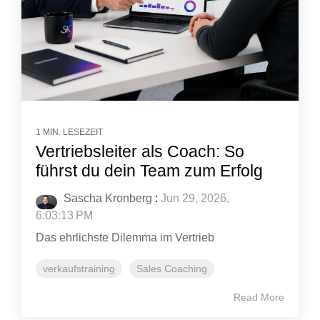
1 MIN. LESEZEIT
Vertriebsleiter als Coach: So
führst du dein Team zum Erfolg
Sascha Kronberg
:
Jun 29, 2026,
6:03:13 PM
Das ehrlichste Dilemma im Vertrieb
verkaufstraining
Sales Coaching
Read More