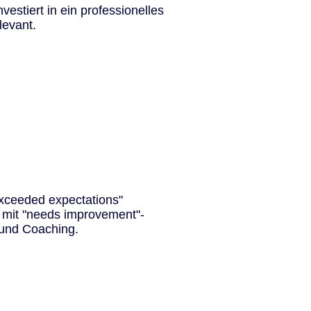
estiert in ein professionelles
levant.
xceeded expectations"
 mit "needs improvement"-
 und Coaching.