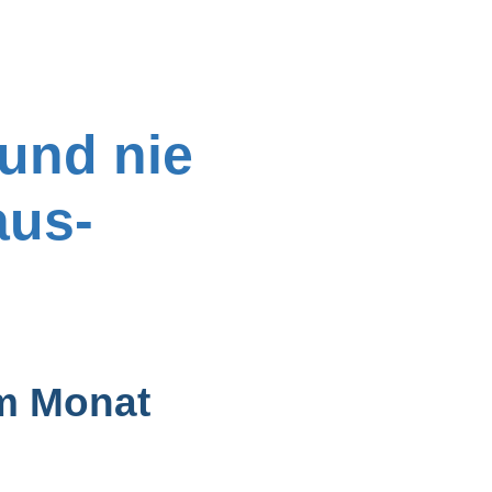
 und nie
aus-
em Monat