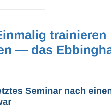
───────────────
Einmalig trainieren
en — das Ebbingh
etztes Seminar nach ein
war