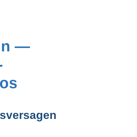
in —
-
los
gsversagen