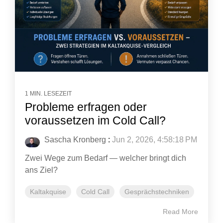
1 MIN. LESEZEIT
Probleme erfragen oder
voraussetzen im Cold Call?
Sascha Kronberg
:
Jun 2, 2026, 4:58:18 PM
Zwei Wege zum Bedarf — welcher bringt dich
ans Ziel?
Kaltakquise
Cold Call
Gesprächstechniken
Read More