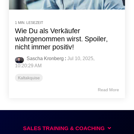
1 MIN. LESEZEIT
Wie Du als Verkäufer
wahrgenommen wirst. Spoiler,
nicht immer positiv!
Sascha Kronberg
:
Jul 10, 2025,
10:20:29 AM
Kaltakquise
Read More
SALES TRAINING & COACHING