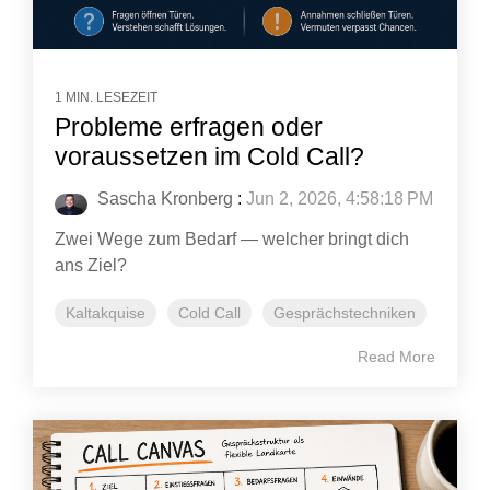
1 MIN. LESEZEIT
Probleme erfragen oder
voraussetzen im Cold Call?
Sascha Kronberg
:
Jun 2, 2026, 4:58:18 PM
Zwei Wege zum Bedarf — welcher bringt dich
ans Ziel?
Kaltakquise
Cold Call
Gesprächstechniken
Read More