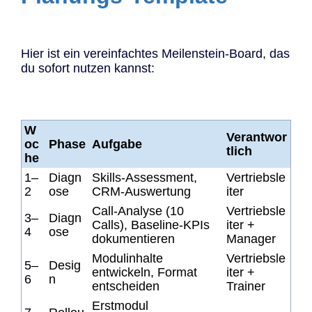
Hier ist ein vereinfachtes Meilenstein-Board, das
du sofort nutzen kannst:
W
Verantwor
oc
Phase
Aufgabe
tlich
he
1–
Diagn
Skills-Assessment,
Vertriebsle
2
ose
CRM-Auswertung
iter
Call-Analyse (10
Vertriebsle
3–
Diagn
Calls), Baseline-KPIs
iter +
4
ose
dokumentieren
Manager
Modulinhalte
Vertriebsle
5–
Desig
entwickeln, Format
iter +
6
n
entscheiden
Trainer
Erstmodul