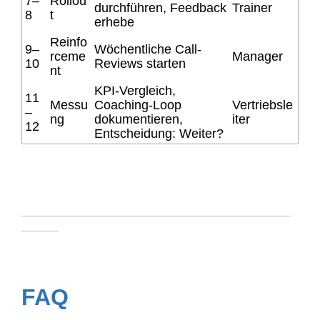
7–
Rollou
durchführen, Feedback
Trainer
8
t
erhebe
Reinfo
9–
Wöchentliche Call-
rceme
Manager
10
Reviews starten
nt
KPI-Vergleich,
11
Messu
Coaching-Loop
Vertriebsle
–
ng
dokumentieren,
iter
12
Entscheidung: Weiter?
─────────────────────────────
────
FAQ