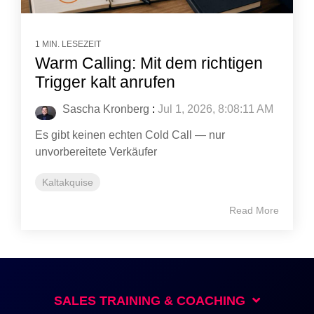
1 MIN. LESEZEIT
Warm Calling: Mit dem richtigen
Trigger kalt anrufen
Sascha Kronberg
:
Jul 1, 2026, 8:08:11 AM
Es gibt keinen echten Cold Call — nur
unvorbereitete Verkäufer
Kaltakquise
Read More
SALES TRAINING & COACHING