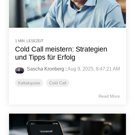
1 MIN. LESEZEIT
Cold Call meistern: Strategien
und Tipps für Erfolg
Sascha Kronberg
:
Aug 9, 2025, 8:47:21 AM
Kaltakquise
Cold Call
Read More