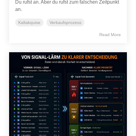
Du rufst an. Aber du rufst zum falschen Zeitpunkt
an.
Kaltakquise
Verkaufsprozess
Read More