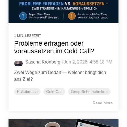
1 MIN. LESEZEIT
Probleme erfragen oder
voraussetzen im Cold Call?
Sascha Kronberg
:
Jun 2, 2026, 4:58:18 PM
Zwei Wege zum Bedarf — welcher bringt dich
ans Ziel?
Kaltakquise
Cold Call
Gesprächstechniken
Read More