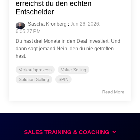
erreichst du den echten
Entscheider
Sascha Kronberg
:
Jun 26, 2026,
6:05:27 PM
Du hast drei Monate in den Deal investiert. Und
dann sagt jemand Nein, den du nie getroffen
hast.
Verkaufsprozess
Value Selling
Solution Selling
SPIN
Read More
SALES TRAINING & COACHING