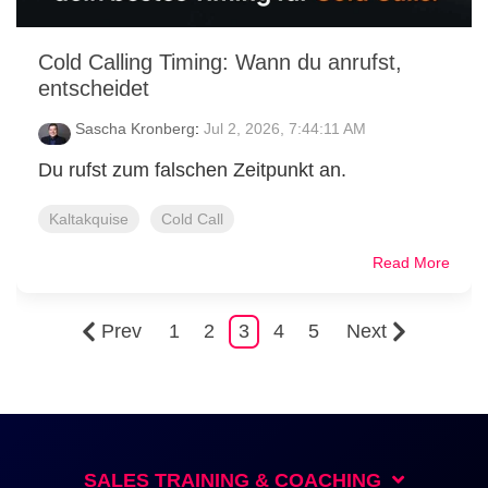
Cold Calling Timing: Wann du anrufst,
entscheidet
Sascha Kronberg
:
Jul 2, 2026, 7:44:11 AM
Du rufst zum falschen Zeitpunkt an.
Kaltakquise
Cold Call
Read More
Prev
1
2
3
4
5
Next
SALES TRAINING & COACHING